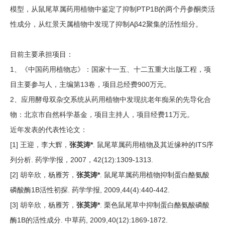
模型，从鼠尾草属药用植物中鉴定了抑制PTP1B的两个丹参酮类活
性成分，从红景天属植物中发现了抑制Aβ42聚集的活性组分。
目前主要承担项目：
1、《中国药用植物志》：国家十一五、十二五重大出版工程，项
目主要参与人，主编第13卷，项目总经费900万元。
2、应用酵母双杂交系统从药用植物中发现抗老年痴呆的先导化合
物：北京市自然科学基金，项目主持人，项目经费11万元。
近年发表的代表性论文：
[1] 王迎，李大辉，
张英涛*
. 鼠尾草属药用植物及其近缘种的ITS序
列分析. 药学学报，2007，42(12):1309-1313.
[2] 胡辛欣，杨雁芳，
张英涛*
. 鼠尾草属药用植物抑制蛋白酪氨酸
磷酸酶1B活性初探. 药学学报, 2009,44(4):440-442.
[3] 胡辛欣，杨雁芳，
张英涛*
. 栗色鼠尾草中抑制蛋白酪氨酸磷酸
酶1B的活性成分. 中草药, 2009,40(12):1869-1872.